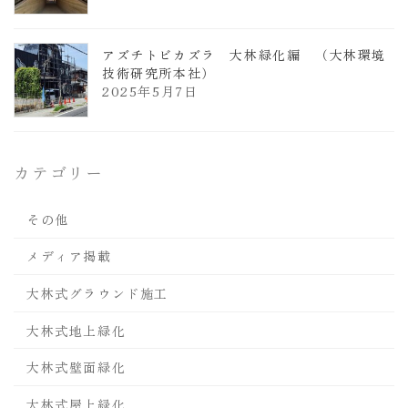
アズチトビカズラ 大林緑化編 （大林環境
技術研究所本社）
2025年5月7日
カテゴリー
その他
メディア掲載
大林式グラウンド施工
大林式地上緑化
大林式壁面緑化
大林式屋上緑化