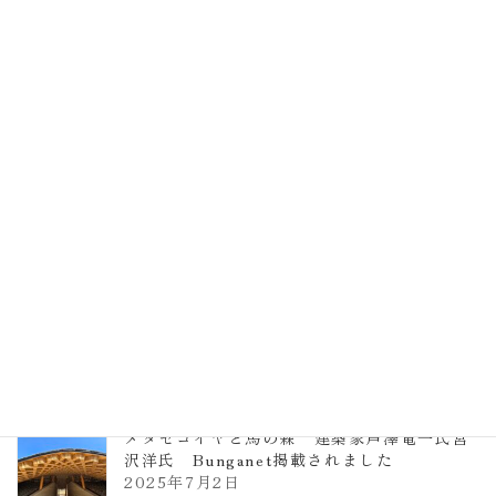
EXPO2025 大阪関西万博 浜田昌則建築設
計事務所 土の峡谷（トイレ4）
2026年3月23日
TCCメタセコイアと馬の森 芦澤竜一
2026年1月13日
ヴォーリズ学園ののはなこども園
2025年7月9日
メタセコイヤと馬の森 建築家芦澤竜一氏宮
沢洋氏 Bunganet掲載されました
2025年7月2日