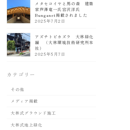
メタセコイヤと馬の森 建築
家芦澤竜一氏宮沢洋氏
Bunganet掲載されました
2025年7月2日
アズチトビカズラ 大林緑化
編 （大林環境技術研究所本
社）
2025年5月7日
カテゴリー
その他
メディア掲載
大林式グラウンド施工
大林式地上緑化