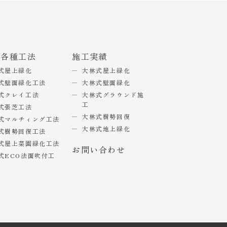
式各種工法
施工実績
式屋上緑化
大林式屋上緑化
式壁面緑化工法
大林式壁面緑化
式クレイ工法
大林式グラウンド施
工
式張芝工法
大林式樹勢回復
式マルチィング工法
大林式地上緑化
式樹勢回復工法
式屋上菜園緑化工法
お問い合わせ
式ECO法面吹付工