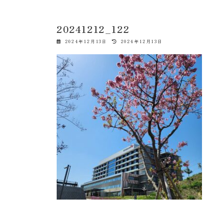
20241212_122
最
2024年12月13日
2024年12月13日
終
更
新
日
時
: