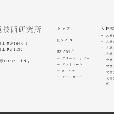
トップ
大林
大林
Eソイル
大林
町上豊浦1664-1
大林
町上豊浦1435
製品紹介
大林
グリーンエナジー
大林
お願いいたします。
ダストコート
大林
Eソイル
大林
ターフガード
大林
法