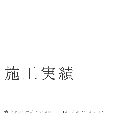
コ
ナ
ン
ビ
テ
ゲ
ン
ー
ツ
シ
へ
ョ
ス
ン
キ
に
ッ
移
施工実績
プ
動
トップページ
20241212_122
20241212_122