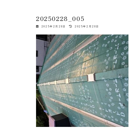
20250228_005
最
2025年2月28日
2025年2月28日
終
更
新
日
時
: