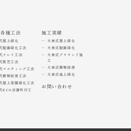
式各種工法
施工実績
式屋上緑化
大林式屋上緑化
式壁面緑化工法
大林式壁面緑化
式クレイ工法
大林式グラウンド施
工
式張芝工法
大林式樹勢回復
式マルチィング工法
大林式地上緑化
式樹勢回復工法
式屋上菜園緑化工法
お問い合わせ
式ECO法面吹付工