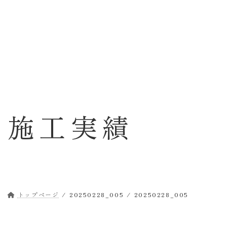
コ
ナ
ン
ビ
テ
ゲ
ン
ー
ツ
シ
へ
ョ
ス
ン
キ
に
ッ
移
施工実績
プ
動
トップページ
20250228_005
20250228_005