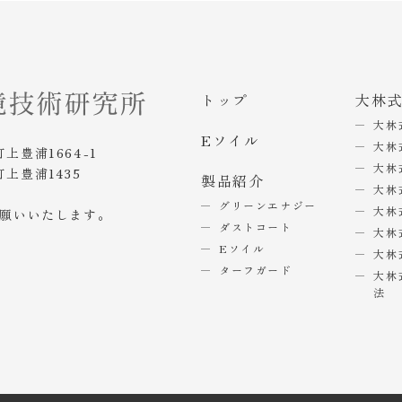
トップ
大林
大林
Eソイル
大林
町上豊浦1664-1
大林
町上豊浦1435
製品紹介
大林
グリーンエナジー
大林
お願いいたします。
ダストコート
大林
Eソイル
大林
ターフガード
大林
法