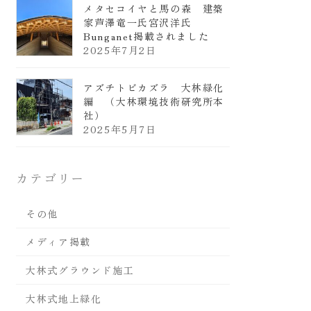
メタセコイヤと馬の森 建築
家芦澤竜一氏宮沢洋氏
Bunganet掲載されました
2025年7月2日
アズチトビカズラ 大林緑化
編 （大林環境技術研究所本
社）
2025年5月7日
カテゴリー
その他
メディア掲載
大林式グラウンド施工
大林式地上緑化