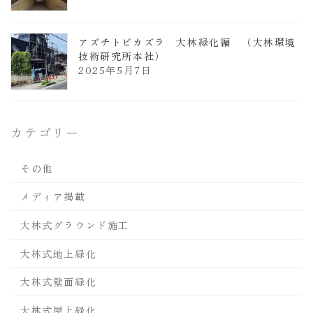
アズチトビカズラ 大林緑化編 （大林環境
技術研究所本社）
2025年5月7日
カテゴリー
その他
メディア掲載
大林式グラウンド施工
大林式地上緑化
大林式壁面緑化
大林式屋上緑化