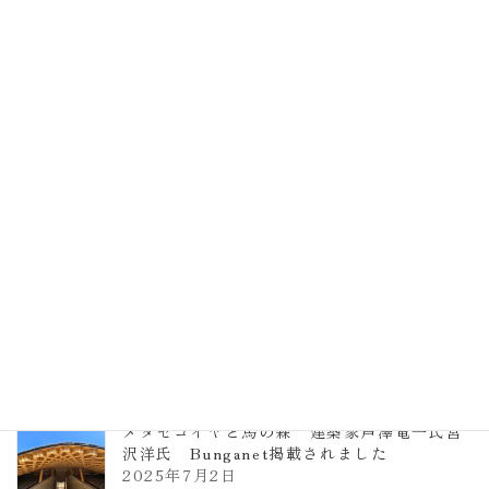
EXPO2025 大阪関西万博 浜田昌則建築設
計事務所 土の峡谷（トイレ4）
2026年3月23日
TCCメタセコイアと馬の森 芦澤竜一
2026年1月13日
ヴォーリズ学園ののはなこども園
2025年7月9日
メタセコイヤと馬の森 建築家芦澤竜一氏宮
沢洋氏 Bunganet掲載されました
2025年7月2日