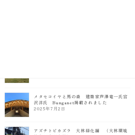
計事務所 土の峡谷（トイレ4）
2026年3月23日
TCCメタセコイアと馬の森 芦澤竜一
2026年1月13日
ヴォーリズ学園ののはなこども園
2025年7月9日
メタセコイヤと馬の森 建築家芦澤竜一氏宮
沢洋氏 Bunganet掲載されました
2025年7月2日
アズチトビカズラ 大林緑化編 （大林環境