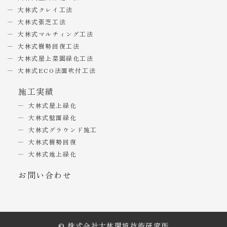
大林式クレイ工法
大林式張芝工法
大林式マルチィング工法
大林式樹勢回復工法
大林式屋上菜園緑化工法
大林式ECO法面吹付工法
施工実績
大林式屋上緑化
大林式壁面緑化
大林式グラウンド施工
大林式樹勢回復
大林式地上緑化
お問い合わせ
© 株式会社大林環境技術研究所