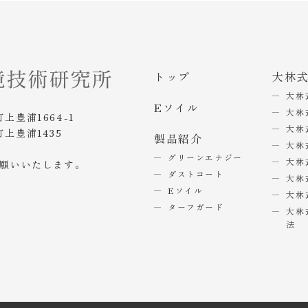
トップ
大林
大林
Eソイル
大林
町上豊浦1664-1
大林
町上豊浦1435
製品紹介
大林
グリーンエナジー
大林
お願いいたします。
ダストコート
大林
Eソイル
大林
ターフガード
大林
法