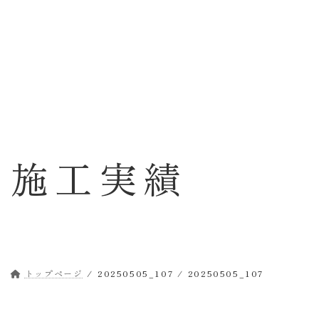
コ
ナ
ン
ビ
テ
ゲ
ン
ー
ツ
シ
へ
ョ
ス
ン
キ
に
ッ
移
施工実績
プ
動
トップページ
20250505_107
20250505_107