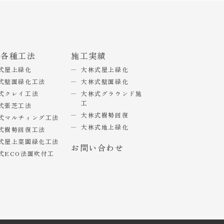
式各種工法
施工実績
式屋上緑化
大林式屋上緑化
式壁面緑化工法
大林式壁面緑化
式クレイ工法
大林式グラウンド施
工
式張芝工法
大林式樹勢回復
式マルチィング工法
大林式地上緑化
式樹勢回復工法
式屋上菜園緑化工法
お問い合わせ
式ECO法面吹付工