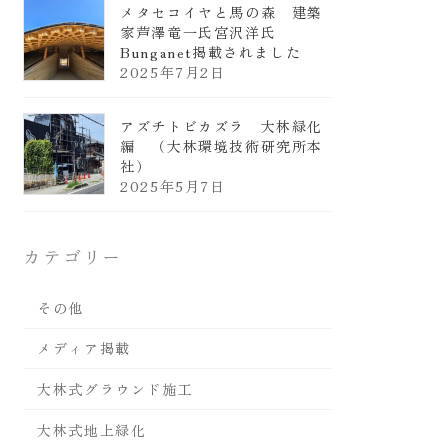
メタセコイヤと馬の森 建築
家芦澤竜一氏宮沢洋氏
Bunganet掲載されました
2025年7月2日
アズチトビカズラ 大林緑化
編 （大林環境技術研究所本
社）
2025年5月7日
カテゴリー
その他
メディア掲載
大林式グラウンド施工
大林式地上緑化