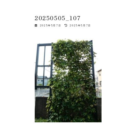
20250505_107
最
2025年5月7日
2025年5月7日
終
更
新
日
時
: