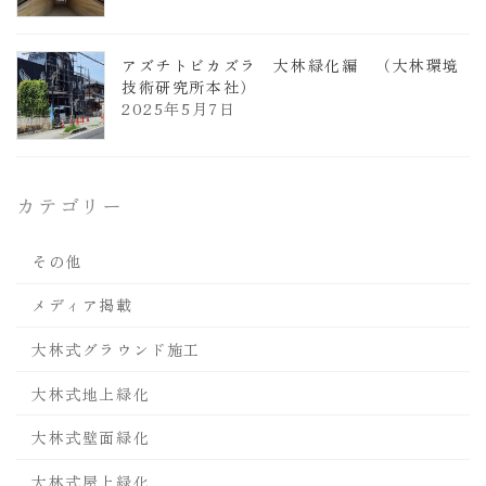
アズチトビカズラ 大林緑化編 （大林環境
技術研究所本社）
2025年5月7日
カテゴリー
その他
メディア掲載
大林式グラウンド施工
大林式地上緑化
大林式壁面緑化
大林式屋上緑化