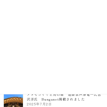
EXPO2025 大阪関西万博 浜田昌則建築設
計事務所 土の峡谷（トイレ4）
2026年3月23日
TCCメタセコイアと馬の森 芦澤竜一
2026年1月13日
ヴォーリズ学園ののはなこども園
2025年7月9日
メタセコイヤと馬の森 建築家芦澤竜一氏宮
沢洋氏 Bunganet掲載されました
2025年7月2日