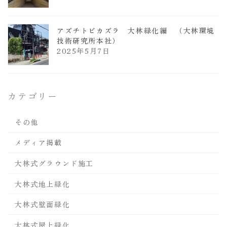
アズチトビカズラ 大林緑化編 （大林環境
技術研究所本社）
2025年5月7日
カテゴリー
その他
メディア掲載
大林式グラウンド施工
大林式地上緑化
大林式壁面緑化
大林式屋上緑化