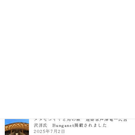
EXPO2025 大阪関西万博 浜田昌則建築設
計事務所 土の峡谷（トイレ4）
2026年3月23日
TCCメタセコイアと馬の森 芦澤竜一
2026年1月13日
ヴォーリズ学園ののはなこども園
2025年7月9日
メタセコイヤと馬の森 建築家芦澤竜一氏宮
沢洋氏 Bunganet掲載されました
2025年7月2日