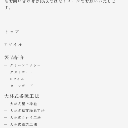
※お問い合わせはFAXではなくメールでお願いいたしま
す。
トップ
Eソイル
製品紹介
グリーンエナジー
ダストコート
Eソイル
ターフガード
大林式各種工法
大林式屋上緑化
大林式壁面緑化工法
大林式クレイ工法
大林式張芝工法