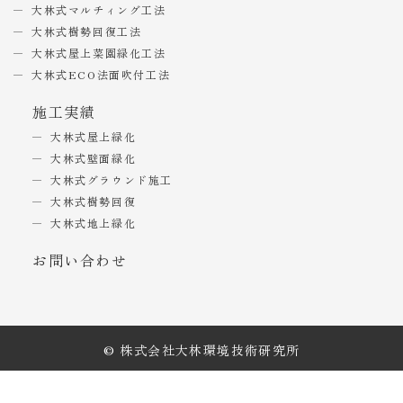
大林式マルチィング工法
大林式樹勢回復工法
大林式屋上菜園緑化工法
大林式ECO法面吹付工法
施工実績
大林式屋上緑化
大林式壁面緑化
大林式グラウンド施工
大林式樹勢回復
大林式地上緑化
お問い合わせ
© 株式会社大林環境技術研究所