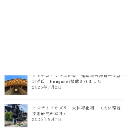
TCCメタセコイアと馬の森 芦澤竜一
2026年1月13日
ヴォーリズ学園ののはなこども園
2025年7月9日
メタセコイヤと馬の森 建築家芦澤竜一氏宮
沢洋氏 Bunganet掲載されました
2025年7月2日
アズチトビカズラ 大林緑化編 （大林環境
技術研究所本社）
2025年5月7日