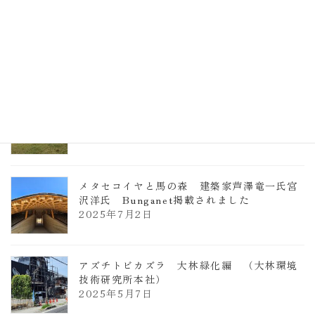
TCCメタセコイアと馬の森 芦澤竜一
2026年1月13日
ヴォーリズ学園ののはなこども園
2025年7月9日
メタセコイヤと馬の森 建築家芦澤竜一氏宮
沢洋氏 Bunganet掲載されました
2025年7月2日
アズチトビカズラ 大林緑化編 （大林環境
技術研究所本社）
2025年5月7日