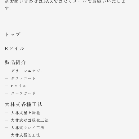
※お問い合わせはFAXではなくメールでお願いいたしま
す。
トップ
Eソイル
製品紹介
グリーンエナジー
ダストコート
Eソイル
ターフガード
大林式各種工法
大林式屋上緑化
大林式壁面緑化工法
大林式クレイ工法
大林式張芝工法