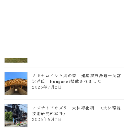
TCCメタセコイアと馬の森 芦澤竜一
2026年1月13日
ヴォーリズ学園ののはなこども園
2025年7月9日
メタセコイヤと馬の森 建築家芦澤竜一氏宮
沢洋氏 Bunganet掲載されました
2025年7月2日
アズチトビカズラ 大林緑化編 （大林環境
技術研究所本社）
2025年5月7日