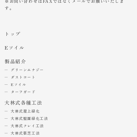
※お問い合わせはFAXではなくメールでお願いいたしま
す。
トップ
Eソイル
製品紹介
グリーンエナジー
ダストコート
Eソイル
ターフガード
大林式各種工法
大林式屋上緑化
大林式壁面緑化工法
大林式クレイ工法
大林式張芝工法