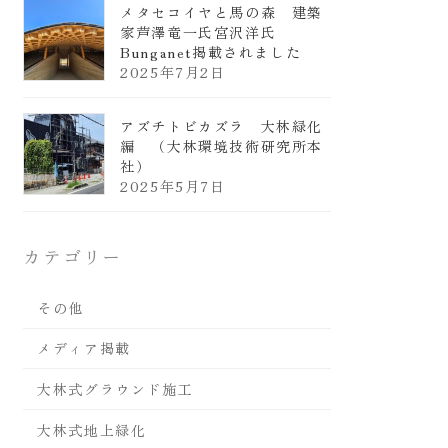
メタセコイヤと馬の森 建築
家芦澤竜一氏宮沢洋氏
Bunganet掲載されました
2025年7月2日
アズチトビカズラ 大林緑化
編 （大林環境技術研究所本
社）
2025年5月7日
カテゴリー
その他
メディア掲載
大林式グラウンド施工
大林式地上緑化