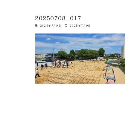
20250708_017
最
2025年7月9日
2025年7月9日
終
更
新
日
時
: