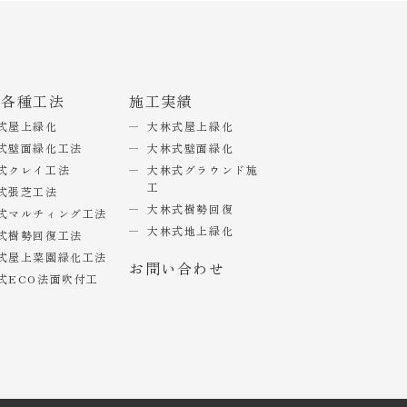
式各種工法
施工実績
式屋上緑化
大林式屋上緑化
式壁面緑化工法
大林式壁面緑化
式クレイ工法
大林式グラウンド施
工
式張芝工法
大林式樹勢回復
式マルチィング工法
大林式地上緑化
式樹勢回復工法
式屋上菜園緑化工法
お問い合わせ
式ECO法面吹付工