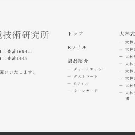
トップ
大林
大林
Eソイル
大林
町上豊浦1664-1
大林
町上豊浦1435
製品紹介
大林
グリーンエナジー
大林
お願いいたします。
ダストコート
大林
Eソイル
大林
ターフガード
大林
法