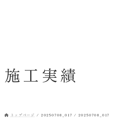
コ
ナ
ン
ビ
テ
ゲ
ン
ー
ツ
シ
へ
ョ
ス
ン
キ
に
ッ
移
施工実績
プ
動
トップページ
20250708_017
20250708_017