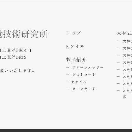
トップ
大林
大林
Eソイル
大林
町上豊浦1664-1
大林
町上豊浦1435
製品紹介
大林
グリーンエナジー
大林
お願いいたします。
ダストコート
大林
Eソイル
大林
ターフガード
大林
法