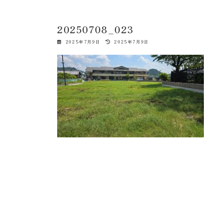
20250708_023
最
2025年7月9日
2025年7月9日
終
更
新
日
時
: