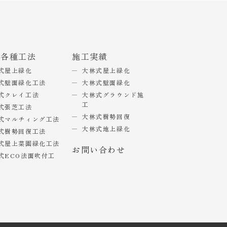
式各種工法
施工実績
式屋上緑化
大林式屋上緑化
式壁面緑化工法
大林式壁面緑化
式クレイ工法
大林式グラウンド施
工
式張芝工法
大林式樹勢回復
式マルチィング工法
大林式地上緑化
式樹勢回復工法
式屋上菜園緑化工法
お問い合わせ
式ECO法面吹付工