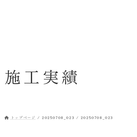
コ
ナ
ン
ビ
テ
ゲ
ン
ー
ツ
シ
へ
ョ
ス
ン
キ
に
ッ
移
施工実績
プ
動
トップページ
20250708_023
20250708_023