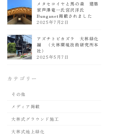
メタセコイヤと馬の森 建築
家芦澤竜一氏宮沢洋氏
Bunganet掲載されました
2025年7月2日
アズチトビカズラ 大林緑化
編 （大林環境技術研究所本
社）
2025年5月7日
カテゴリー
その他
メディア掲載
大林式グラウンド施工
大林式地上緑化