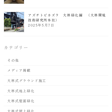
アズチトビカズラ 大林緑化編 （大林環境
技術研究所本社）
2025年5月7日
カテゴリー
その他
メディア掲載
大林式グラウンド施工
大林式地上緑化
大林式壁面緑化
大林式屋上緑化