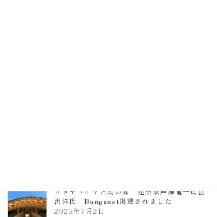
EXPO2025 大阪関西万博 浜田昌則建築設
計事務所 土の峡谷（トイレ4）
2026年3月23日
TCCメタセコイアと馬の森 芦澤竜一
2026年1月13日
ヴォーリズ学園ののはなこども園
2025年7月9日
メタセコイヤと馬の森 建築家芦澤竜一氏宮
沢洋氏 Bunganet掲載されました
2025年7月2日