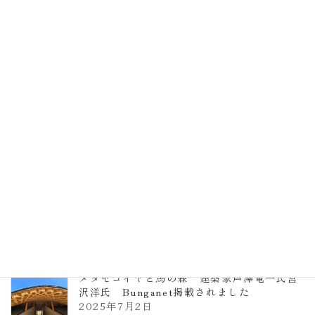
EXPO2025 大阪関西万博 浜田昌則建築設
計事務所 土の峡谷（トイレ4）
2026年3月23日
TCCメタセコイアと馬の森 芦澤竜一
2026年1月13日
ヴォーリズ学園ののはなこども園
2025年7月9日
メタセコイヤと馬の森 建築家芦澤竜一氏宮
沢洋氏 Bunganet掲載されました
2025年7月2日