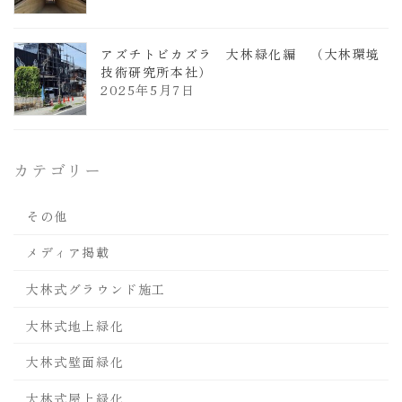
アズチトビカズラ 大林緑化編 （大林環境
技術研究所本社）
2025年5月7日
カテゴリー
その他
メディア掲載
大林式グラウンド施工
大林式地上緑化
大林式壁面緑化
大林式屋上緑化