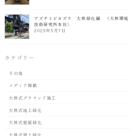
アズチトビカズラ 大林緑化編 （大林環境
技術研究所本社）
2025年5月7日
カテゴリー
その他
メディア掲載
大林式グラウンド施工
大林式地上緑化
大林式壁面緑化
大林式屋上緑化