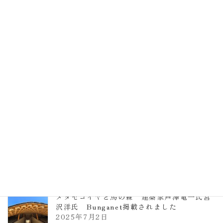
EXPO2025 大阪関西万博 浜田昌則建築設
計事務所 土の峡谷（トイレ4）
2026年3月23日
TCCメタセコイアと馬の森 芦澤竜一
2026年1月13日
ヴォーリズ学園ののはなこども園
2025年7月9日
メタセコイヤと馬の森 建築家芦澤竜一氏宮
沢洋氏 Bunganet掲載されました
2025年7月2日