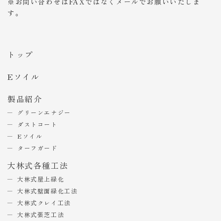
※お問い合わせはFAXではなくメールでお願いいたしま
す。
トップ
Eソイル
製品紹介
グリーンエナジー
ダストコート
Eソイル
ターフガード
大林式各種工法
大林式屋上緑化
大林式壁面緑化工法
大林式クレイ工法
大林式張芝工法