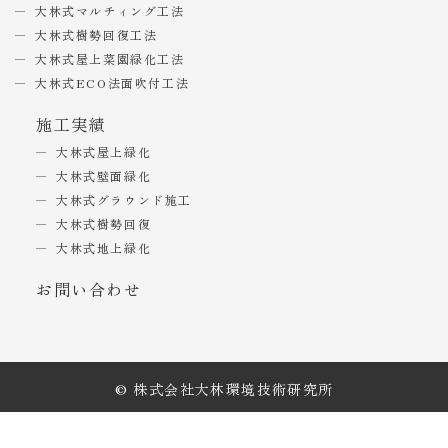
大林式マルチィング工法
大林式樹勢回復工法
大林式屋上菜園緑化工法
大林式ECO法面吹付工法
施工実績
大林式屋上緑化
大林式壁面緑化
大林式グラウンド施工
大林式樹勢回復
大林式地上緑化
お問い合わせ
© 株式会社大林環境技術研究所