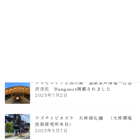
TCCメタセコイアと馬の森 芦澤竜一
2026年1月13日
ヴォーリズ学園ののはなこども園
2025年7月9日
メタセコイヤと馬の森 建築家芦澤竜一氏宮
沢洋氏 Bunganet掲載されました
2025年7月2日
アズチトビカズラ 大林緑化編 （大林環境
技術研究所本社）
2025年5月7日