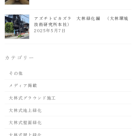
アズチトビカズラ 大林緑化編 （大林環境
技術研究所本社）
2025年5月7日
カテゴリー
その他
メディア掲載
大林式グラウンド施工
大林式地上緑化
大林式壁面緑化
大林式屋上緑化