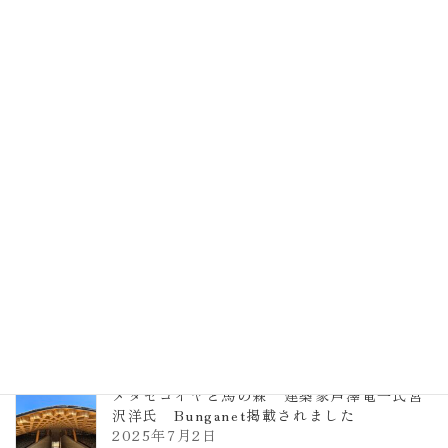
EXPO2025 大阪関西万博 浜田昌則建築設
計事務所 土の峡谷（トイレ4）
2026年3月23日
TCCメタセコイアと馬の森 芦澤竜一
2026年1月13日
ヴォーリズ学園ののはなこども園
2025年7月9日
メタセコイヤと馬の森 建築家芦澤竜一氏宮
沢洋氏 Bunganet掲載されました
2025年7月2日