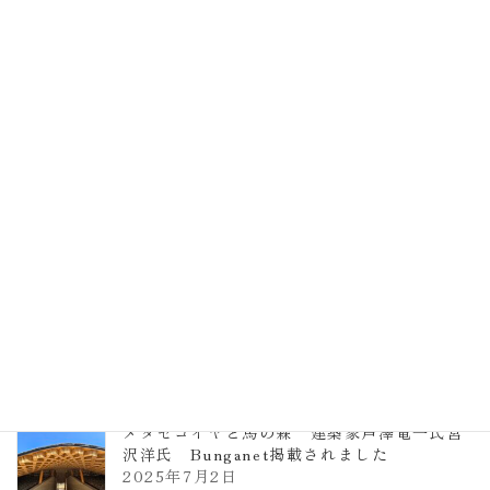
EXPO2025 大阪関西万博 浜田昌則建築設
計事務所 土の峡谷（トイレ4）
2026年3月23日
TCCメタセコイアと馬の森 芦澤竜一
2026年1月13日
ヴォーリズ学園ののはなこども園
2025年7月9日
メタセコイヤと馬の森 建築家芦澤竜一氏宮
沢洋氏 Bunganet掲載されました
2025年7月2日