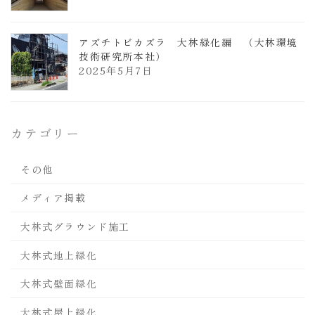
アズチトビカズラ 大林緑化編 （大林環境
技術研究所本社）
2025年5月7日
カテゴリー
その他
メディア掲載
大林式グラウンド施工
大林式地上緑化
大林式壁面緑化
大林式屋上緑化