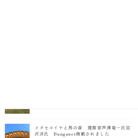
最近の投稿
EXPO2025 大阪関西万博 浜田昌則建築設
計事務所 土の峡谷（トイレ4）
2026年3月23日
TCCメタセコイアと馬の森 芦澤竜一
2026年1月13日
ヴォーリズ学園ののはなこども園
2025年7月9日
メタセコイヤと馬の森 建築家芦澤竜一氏宮
沢洋氏 Bunganet掲載されました