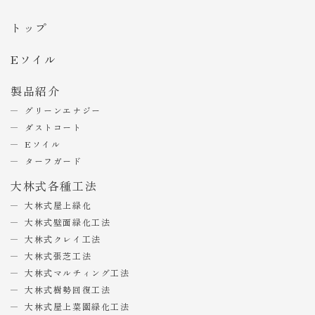
トップ
Eソイル
製品紹介
グリーンエナジー
ダストコート
Eソイル
ターフガード
大林式各種工法
大林式屋上緑化
大林式壁面緑化工法
大林式クレイ工法
大林式張芝工法
大林式マルチィング工法
大林式樹勢回復工法
大林式屋上菜園緑化工法