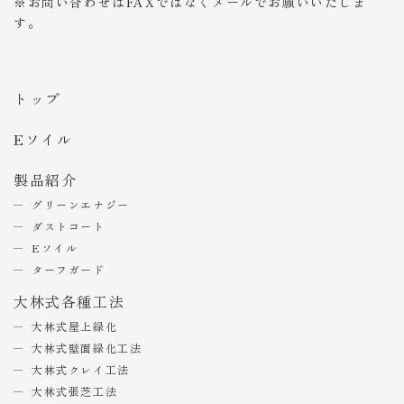
※お問い合わせはFAXではなくメールでお願いいたしま
す。
トップ
Eソイル
製品紹介
グリーンエナジー
ダストコート
Eソイル
ターフガード
大林式各種工法
大林式屋上緑化
大林式壁面緑化工法
大林式クレイ工法
大林式張芝工法