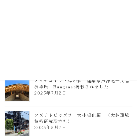
TCCメタセコイアと馬の森 芦澤竜一
2026年1月13日
ヴォーリズ学園ののはなこども園
2025年7月9日
メタセコイヤと馬の森 建築家芦澤竜一氏宮
沢洋氏 Bunganet掲載されました
2025年7月2日
アズチトビカズラ 大林緑化編 （大林環境
技術研究所本社）
2025年5月7日