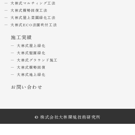
大林式マルチィング工法
大林式樹勢回復工法
大林式屋上菜園緑化工法
大林式ECO法面吹付工法
施工実績
大林式屋上緑化
大林式壁面緑化
大林式グラウンド施工
大林式樹勢回復
大林式地上緑化
お問い合わせ
© 株式会社大林環境技術研究所