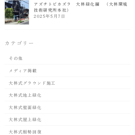
アズチトビカズラ 大林緑化編 （大林環境
技術研究所本社）
2025年5月7日
カテゴリー
その他
メディア掲載
大林式グラウンド施工
大林式地上緑化
大林式壁面緑化
大林式屋上緑化
大林式樹勢回復