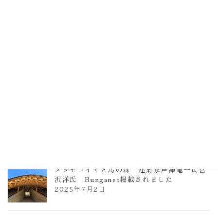
EXPO2025 大阪関西万博 浜田昌則建築設
計事務所 土の峡谷（トイレ4）
2026年3月23日
TCCメタセコイアと馬の森 芦澤竜一
2026年1月13日
ヴォーリズ学園ののはなこども園
2025年7月9日
メタセコイヤと馬の森 建築家芦澤竜一氏宮
沢洋氏 Bunganet掲載されました
2025年7月2日