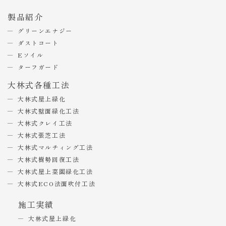
製品紹介
グリーンエナジー
ダストコート
Eソイル
ターフガード
大林式各種工法
大林式屋上緑化
大林式壁面緑化工法
大林式クレイ工法
大林式張芝工法
大林式マルチィング工法
大林式樹勢回復工法
大林式屋上菜園緑化工法
大林式ECO法面吹付工法
施工実績
大林式屋上緑化